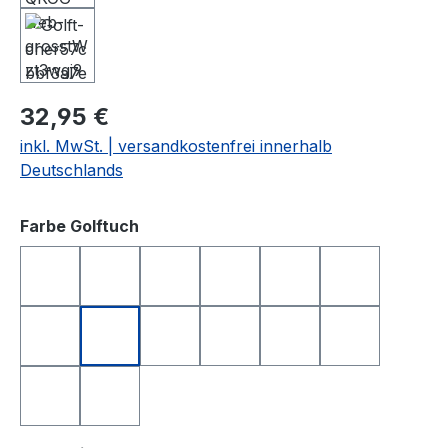
32,95 €
inkl. MwSt. | versandkostenfrei innerhalb
Deutschlands
auswählen
Farbe Golftuch
anthrazit
apfelgrün
dunkelblau
dunkelgrün
dunkelrot
gelb
hellgrau
orange
rosa
rot
royalblau
schwarz
türkis
weiß