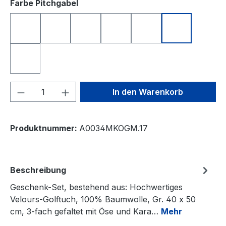
auswählen
Farbe Pitchgabel
anthrazit
blau
grün
orange
rosa
schwarz
silberfarben
Produkt Anzahl: Gib den gewünschten We
In den Warenkorb
Produktnummer:
A0034MKOGM.17
Beschreibung
Geschenk-Set, bestehend aus: Hochwertiges
Velours-Golftuch, 100% Baumwolle, Gr. 40 x 50
cm, 3-fach gefaltet mit Öse und Kara…
Mehr