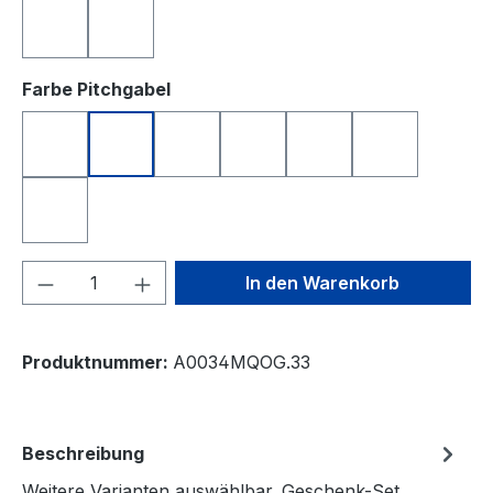
türkis
weiß
auswählen
Farbe Pitchgabel
anthrazit
blau
grün
orange
rosa
schwarz
silberfarben
Produkt Anzahl: Gib den gewünschten We
In den Warenkorb
Produktnummer:
A0034MQOG.33
Beschreibung
Weitere Varianten auswählbar. Geschenk-Set,