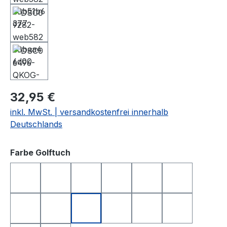
32,95 €
inkl. MwSt. | versandkostenfrei innerhalb
Deutschlands
auswählen
Farbe Golftuch
anthrazit
apfelgrün
dunkelblau
dunkelgrün
dunkelrot
gelb
hellgrau
orange
rosa
rot
royalblau
schwarz