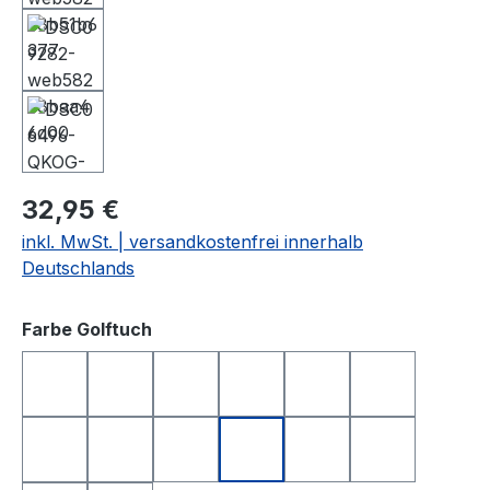
32,95 €
inkl. MwSt. | versandkostenfrei innerhalb
Deutschlands
auswählen
Farbe Golftuch
anthrazit
apfelgrün
dunkelblau
dunkelgrün
dunkelrot
gelb
hellgrau
orange
rosa
rot
royalblau
schwarz