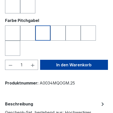
türkis
weiß
auswählen
Farbe Pitchgabel
anthrazit
blau
grün
orange
rosa
schwarz
silberfarben
Produkt Anzahl: Gib den gewünschten We
In den Warenkorb
Produktnummer:
A0034MQOGM.25
Beschreibung
Geschenk-Set, bestehend aus: Hochwertiges