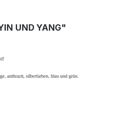
r YIN UND YANG"
hl!
e, anthrazit, silberfarben, blau und grün.