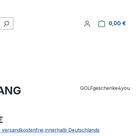
0,00 €
Ware
YANG
GOLFgeschenke4you
€
 | versandkostenfrei innerhalb Deutschlands