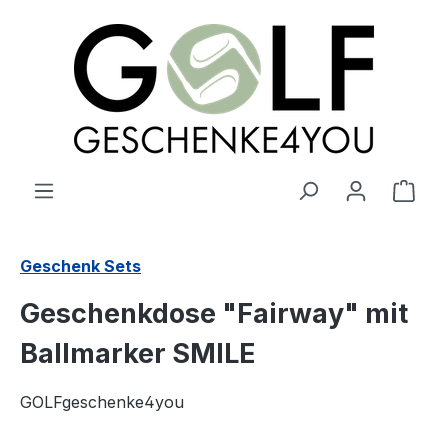
alt springen
Ware
Geschenk Sets
Geschenkdose "Fairway" mit
Ballmarker SMILE
GOLFgeschenke4you