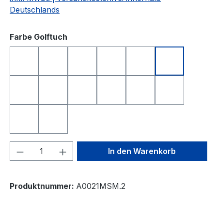
Deutschlands
auswählen
Farbe Golftuch
anthrazit
apfelgrün
dunkelblau
dunkelgrün
dunkelrot
gelb
hellgrau
orange
rosa
rot
royalblau
schwarz
türkis
weiß
Produkt Anzahl: Gib den gewünschten We
In den Warenkorb
Produktnummer:
A0021MSM.2