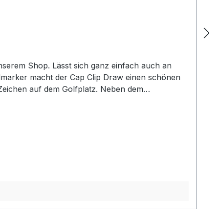
 unserem Shop. Lässt sich ganz einfach auch an
allmarker macht der Cap Clip Draw einen schönen
s Zeichen auf dem Golfplatz. Neben dem
Sie dem Clip auch jeden anderen Marker
Kunststoffbeschichtung, bedruckt mit Initialen
seren Namenslisten. Sollte Ihr Wunschname
nen wir auf Anfrage liefern. Lieferung ohne Cap!