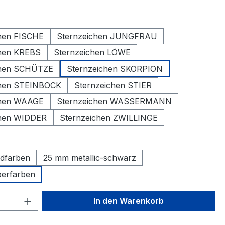
auswählen
hen FISCHE
Sternzeichen JUNGFRAU
chen KREBS
Sternzeichen LÖWE
chen SCHÜTZE
Sternzeichen SKORPION
chen STEINBOCK
Sternzeichen STIER
chen WAAGE
Sternzeichen WASSERMANN
chen WIDDER
Sternzeichen ZWILLINGE
ählen
dfarben
25 mm metallic-schwarz
berfarben
 Anzahl: Gib den gewünschten Wert ein 
In den Warenkorb