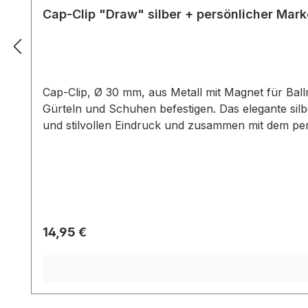
Cap-Clip "Draw" silber + persönlicher Mark
Cap-Clip, Ø 30 mm, aus Metall mit Magnet für Ball
Gürteln und Schuhen befestigen. Das elegante sil
und stilvollen Eindruck und zusammen mit dem per
mitgelieferten Ballmarker mit Ihrem Wunschnamen
anstecken. So können Sie stets mit dem Marker spie
bestehend aus 2 Buchstaben oder Namen lt. Liste.
ausnahmsweise nicht dabei sein, kontaktieren Sie
Regulärer Preis:
14,95 €