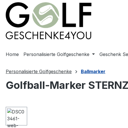
springen
Zur Hauptnavigation springen
Home
Personalisierte Golfgeschenke
Geschenk Se
Personalisierte Golfgeschenke
Ballmarker
Golfball-Marker STERN
Bildergalerie überspringen