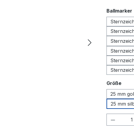
Ballmarker
Sternzeic
Sternzei
Sternzei
Sternzei
Sternzei
Sternzei
ausw
Größe
25 mm gol
25 mm sil
Produkt