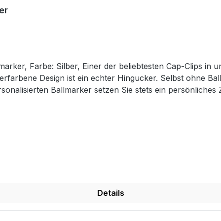
er
marker, Farbe: Silber, Einer der beliebtesten Cap-Clips in
berfarbene Design ist ein echter Hingucker. Selbst ohne B
sonalisierten Ballmarker setzen Sie stets ein persönliche
 bzw. den Initialen (bestehend aus 2 Buchstaben) können 
len, nach dem Ihnen gerade ist. Ballmarker aus Metall mit 
 Alle sofort lieferbaren Vornamen entnehmen SIe bitte un
 einfach unseren Kundenservice. Viele weitere Namen kön
Details