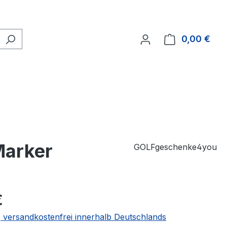
0,00 €
Ware
Marker
GOLFgeschenke4you
€
 | versandkostenfrei innerhalb Deutschlands