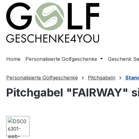
springen
Zur Hauptnavigation springen
Home
Personalisierte Golfgeschenke
Geschenk Se
Personalisierte Golfgeschenke
Pitchgabeln
Stan
Pitchgabel "FAIRWAY" si
Bildergalerie überspringen