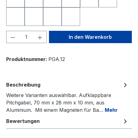
Nearest to the Pin
Longest Drive
Deutschland
Freistaat Bayern
Schweiz
Österreich
Niederlande
Italien
Frankreich
Spanien
Produkt Anzahl: Gib den gewünschten We
In den Warenkorb
Produktnummer:
PGA.12
Beschreibung
Weitere Varianten auswählbar. Aufklappbare
Pitchgabel, 70 mm x 28 mm x 10 mm, aus
Aluminium. Mit einem Magneten für Ba…
Mehr
Bewertungen