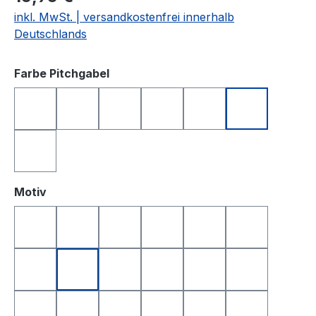
inkl. MwSt. | versandkostenfrei innerhalb
Deutschlands
auswählen
Farbe Pitchgabel
anthrazit
blau
grün
orange
rosa
schwarz
silberfarben
auswählen
Motiv
Golfball
Golfball Smile
Golfball Smile Top
Queen of Golf
King of Golf
Happy Birthd
Happy Birthday 2
Yin & Yang
Totenkopf
Smile
Smile Top
I Love Golf