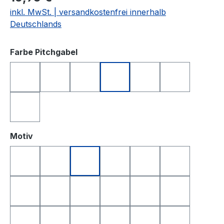
inkl. MwSt. | versandkostenfrei innerhalb
Deutschlands
auswählen
Farbe Pitchgabel
anthrazit
blau
grün
orange
rosa
schwarz
silberfarben
auswählen
Motiv
Golfball
Golfball Smile
Golfball Smile Top
Queen of Golf
King of Golf
Happy Birthd
Happy Birthday 2
Yin & Yang
Totenkopf
Smile
Smile Top
I Love Golf