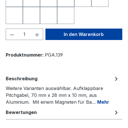
Nearest to the Pin
Longest Drive
Deutschland
Freistaat Bayern
Schweiz
Österreich
Niederlande
Italien
Frankreich
Spanien
Produkt Anzahl: Gib den gewünschten We
In den Warenkorb
Produktnummer:
PGA.139
Beschreibung
Weitere Varianten auswählbar. Aufklappbare
Pitchgabel, 70 mm x 28 mm x 10 mm, aus
Aluminium. Mit einem Magneten für Ba…
Mehr
Bewertungen