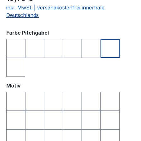
inkl. MwSt. | versandkostenfrei innerhalb
Deutschlands
auswählen
Farbe Pitchgabel
anthrazit
blau
grün
orange
rosa
schwarz
silberfarben
auswählen
Motiv
Golfball
Golfball Smile
Golfball Smile Top
Queen of Golf
King of Golf
Happy Birthd
Happy Birthday 2
Yin & Yang
Totenkopf
Smile
Smile Top
I Love Golf