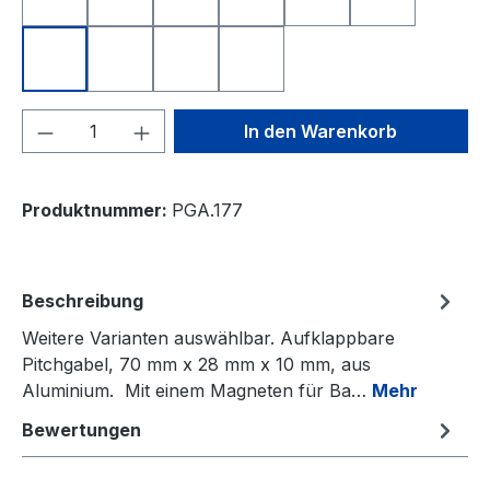
Nearest to the Pin
Longest Drive
Deutschland
Freistaat Bayern
Schweiz
Österreich
Niederlande
Italien
Frankreich
Spanien
Produkt Anzahl: Gib den gewünschten We
In den Warenkorb
Produktnummer:
PGA.177
Beschreibung
Weitere Varianten auswählbar. Aufklappbare
Pitchgabel, 70 mm x 28 mm x 10 mm, aus
Aluminium. Mit einem Magneten für Ba…
Mehr
Bewertungen