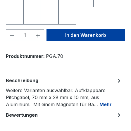
Nearest to the Pin
Longest Drive
Deutschland
Freistaat Bayern
Schweiz
Österreich
Niederlande
Italien
Frankreich
Spanien
Produkt Anzahl: Gib den gewünschten We
In den Warenkorb
Produktnummer:
PGA.70
Beschreibung
Weitere Varianten auswählbar. Aufklappbare
Pitchgabel, 70 mm x 28 mm x 10 mm, aus
Aluminium. Mit einem Magneten für Ba…
Mehr
Bewertungen