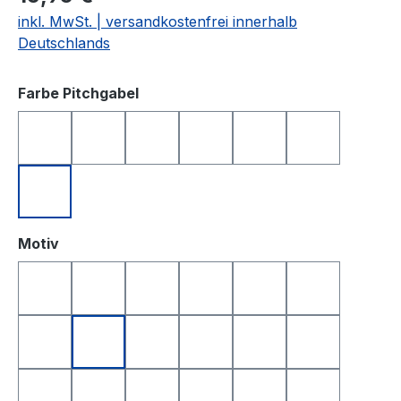
inkl. MwSt. | versandkostenfrei innerhalb
Deutschlands
auswählen
Farbe Pitchgabel
anthrazit
blau
grün
orange
rosa
schwarz
silberfarben
auswählen
Motiv
Golfball
Golfball Smile
Golfball Smile Top
Queen of Golf
King of Golf
Happy Birthd
Happy Birthday 2
Yin & Yang
Totenkopf
Smile
Smile Top
I Love Golf