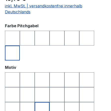
inkl. MwSt. | versandkostenfrei innerhalb
Deutschlands
auswählen
Farbe Pitchgabel
anthrazit
blau
grün
orange
rosa
schwarz
silberfarben
auswählen
Motiv
Golfball
Golfball Smile
Golfball Smile Top
Queen of Golf
King of Golf
Happy Birthd
Happy Birthday 2
Yin & Yang
Totenkopf
Smile
Smile Top
I Love Golf