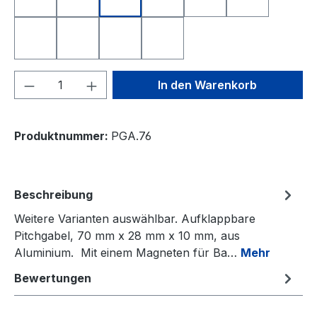
Nearest to the Pin
Longest Drive
Deutschland
Freistaat Bayern
Schweiz
Österreich
Niederlande
Italien
Frankreich
Spanien
Produkt Anzahl: Gib den gewünschten We
In den Warenkorb
Produktnummer:
PGA.76
Beschreibung
Weitere Varianten auswählbar. Aufklappbare
Pitchgabel, 70 mm x 28 mm x 10 mm, aus
Aluminium. Mit einem Magneten für Ba…
Mehr
Bewertungen