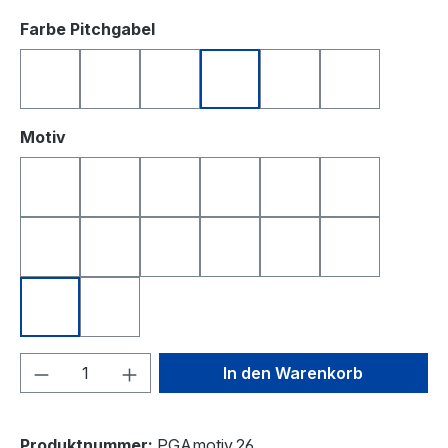
auswählen
Farbe Pitchgabel
blau
gelb
grün
rot
schwarz
weiß
auswählen
Motiv
Deutschland
Freistaat Bayern
Golfball
Happy Birthday 1
I Love Golf
King of Golf
Longest Drive
Nearest to the Pin
Queen of Golf
Smile
Smile Top
Totenkopf
Yin & Yang
Österreich
Produkt Anzahl: Gib den gewünschten We
In den Warenkorb
Produktnummer:
PGAmotiv.26