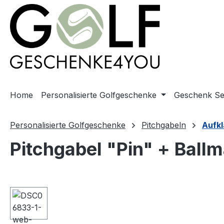
springen
Zur Hauptnavigation springen
Home
Personalisierte Golfgeschenke
Geschenk Se
Personalisierte Golfgeschenke
Pitchgabeln
Aufk
Pitchgabel "Pin" + Ball
Bildergalerie überspringen