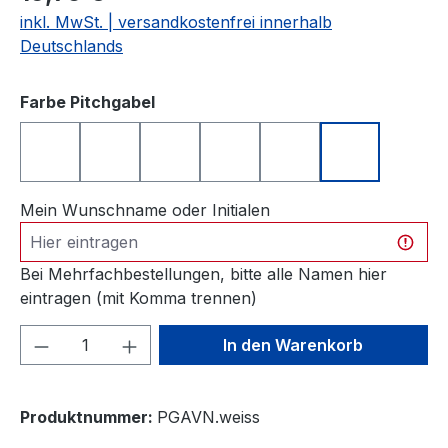
inkl. MwSt. | versandkostenfrei innerhalb
Deutschlands
auswählen
Farbe Pitchgabel
blau
gelb
grün
rot
schwarz
weiß
Mein Wunschname oder Initialen
Bei Mehrfachbestellungen, bitte alle Namen hier
eintragen (mit Komma trennen)
Produkt Anzahl: Gib den gewünschten We
In den Warenkorb
Produktnummer:
PGAVN.weiss