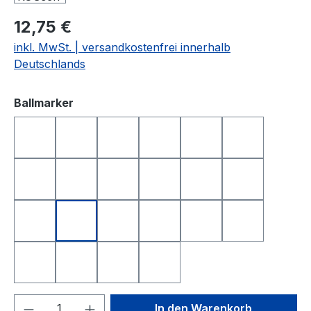
12,75 €
inkl. MwSt. | versandkostenfrei innerhalb
Deutschlands
auswählen
Ballmarker
DEUTSCHLAND
FRANKREICH
FREISTAAT BAYERN
GOLFBALL
GOLFBALL SMILE
GOLFBALL S
HAPPY BIRTHDAY 1
HAPPY BIRTHDAY 2
I LOVE GOLF
ITALIEN
KING OF GOLF
LONGEST D
NEAREST TO THE PIN
NIEDERLANDE
QUEEN OF GOLF
SCHWEIZ
SMILE
SMILE TOP
SPANIEN
TOTENKOPF
YIN UND YANG
ÖSTERREICH
Produkt Anzahl: Gib den gewünschten We
In den Warenkorb