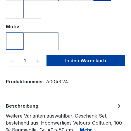
royalblau
weiß
auswählen
Motiv
Nikolaus DRIVE
Nikolaus JUMP
Nikolaus PUTT
Produkt Anzahl: Gib den gewünschten We
In den Warenkorb
Produktnummer:
A0043.24
Beschreibung
Weitere Varianten auswählbar. Geschenk-Set,
bestehend aus: Hochwertiges Velours-Golftuch, 100
% Baumwolle, Gr. 40 x 50 cm,…
Mehr