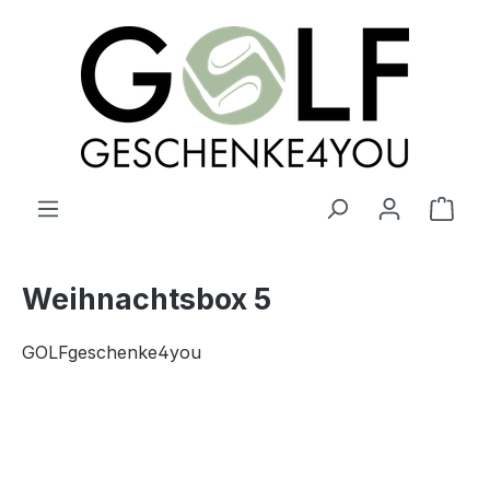
alt springen
Ware
Weihnachtsbox 5
GOLFgeschenke4you
Bildergalerie überspringen