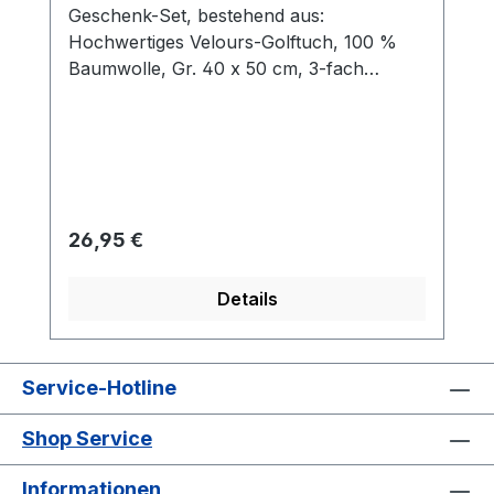
Geschenk-Set, bestehend aus:
Hochwertiges Velours-Golftuch, 100 %
Baumwolle, Gr. 40 x 50 cm, 3-fach
gefaltet mit Öse und Karabinerhaken Cap-
Clip, Ø 30 mm, aus Metall mit Magnet für
Ballmarker, Farbe: silber Ballmarker aus
Metall mit Kunststoffbeschichtung mit
Logo NIKOLAUS 5 rote Tees aus Holz
Verpackt in einer formschönen
Regulärer Preis:
26,95 €
silberfarbenen Dose aus Metall, Gr. 150 x
150 x 54 mm.
Details
Service-Hotline
Shop Service
Informationen