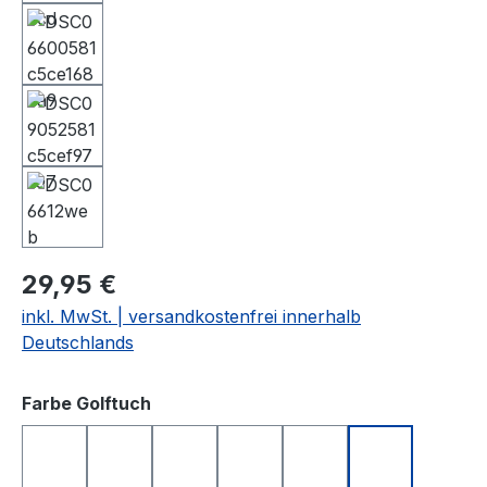
29,95 €
inkl. MwSt. | versandkostenfrei innerhalb
Deutschlands
auswählen
Farbe Golftuch
anthrazit
apfelgrün
dunkelblau
gelb
hellgrau
rosa