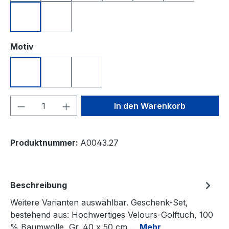
royalblau
weiß
auswählen
Motiv
Nikolaus DRIVE
Nikolaus JUMP
Nikolaus PUTT
Produkt Anzahl: Gib den gewünschten We
In den Warenkorb
Produktnummer:
A0043.27
Beschreibung
Weitere Varianten auswählbar. Geschenk-Set,
bestehend aus: Hochwertiges Velours-Golftuch, 100
% Baumwolle, Gr. 40 x 50 cm,…
Mehr