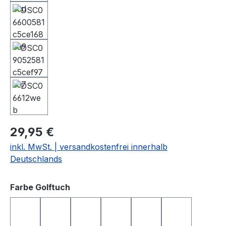
29,95 €
inkl. MwSt. | versandkostenfrei innerhalb
Deutschlands
auswählen
Farbe Golftuch
anthrazit
apfelgrün
dunkelblau
gelb
hellgrau
rosa