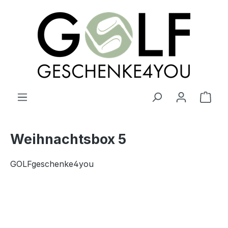
alt springen
Ware
Weihnachtsbox 5
GOLFgeschenke4you
Bildergalerie überspringen