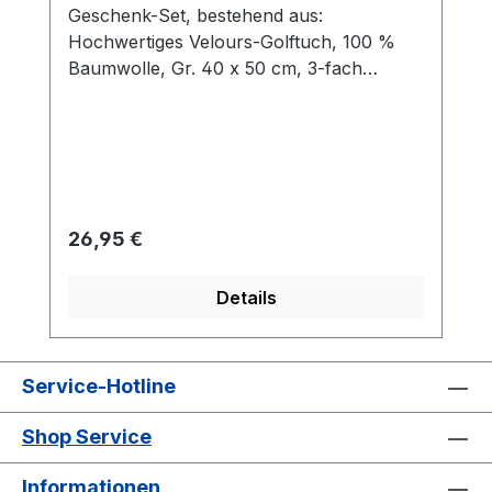
Geschenk-Set, bestehend aus:
Hochwertiges Velours-Golftuch, 100 %
Baumwolle, Gr. 40 x 50 cm, 3-fach
gefaltet mit Öse und Karabinerhaken Cap-
Clip, Ø 30 mm, aus Metall mit Magnet für
Ballmarker, Farbe: silber Ballmarker aus
Metall mit Kunststoffbeschichtung mit
Logo NIKOLAUS 5 rote Tees aus Holz
Verpackt in einer formschönen
Regulärer Preis:
26,95 €
silberfarbenen Dose aus Metall, Gr. 150 x
150 x 54 mm.
Details
Service-Hotline
Shop Service
Informationen