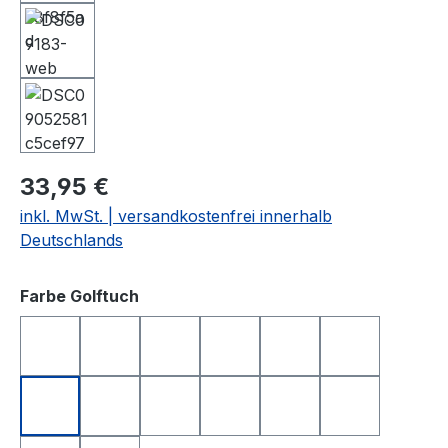
33,95 €
inkl. MwSt. | versandkostenfrei innerhalb
Deutschlands
auswählen
Farbe Golftuch
anthrazit
apfelgrün
dunkelblau
dunkelgrün
dunkelrot
gelb
hellgrau
orange
rosa
rot
royalblau
schwarz