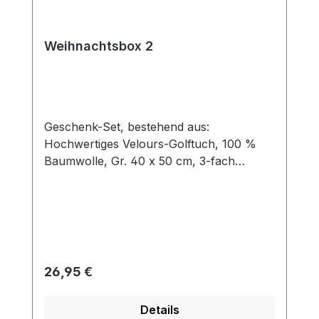
Weihnachtsbox 2
Geschenk-Set, bestehend aus:
Hochwertiges Velours-Golftuch, 100 %
Baumwolle, Gr. 40 x 50 cm, 3-fach
gefaltet mit Öse und Karabinerhaken Cap-
Clip, Ø 30 mm, aus Metall mit Magnet für
Ballmarker, Farbe: silber Ballmarker aus
Metall mit Kunststoffbeschichtung mit
Logo NIKOLAUS 5 rote Tees aus Holz
Verpackt in einer formschönen
Regulärer Preis:
26,95 €
silberfarbenen Dose aus Metall, Gr. 150 x
150 x 54 mm.
Details