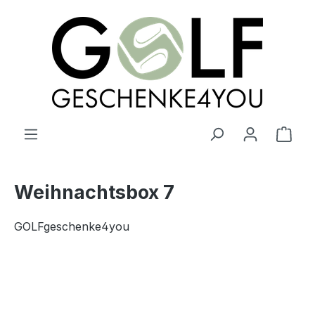
alt springen
Ware
Weihnachtsbox 7
GOLFgeschenke4you
Bildergalerie überspringen