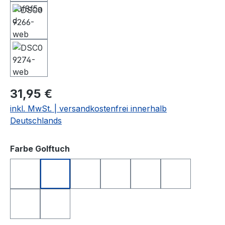
31,95 €
inkl. MwSt. | versandkostenfrei innerhalb
Deutschlands
auswählen
Farbe Golftuch
anthrazit
apfelgrün
dunkelblau
gelb
hellgrau
rosa
royalblau
weiß