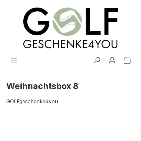
alt springen
Ware
Weihnachtsbox 8
GOLFgeschenke4you
Bildergalerie überspringen