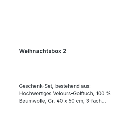
Weihnachtsbox 2
Geschenk-Set, bestehend aus:
Hochwertiges Velours-Golftuch, 100 %
Baumwolle, Gr. 40 x 50 cm, 3-fach
gefaltet mit Öse und Karabinerhaken Cap-
Clip, Ø 30 mm, aus Metall mit Magnet für
Ballmarker, Farbe: silber Ballmarker aus
Metall mit Kunststoffbeschichtung mit
Logo NIKOLAUS 5 rote Tees aus Holz