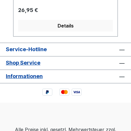
Verpackt in einer formschönen
Regulärer Preis:
26,95 €
silberfarbenen Dose aus Metall, Gr. 150 x
150 x 54 mm.
Details
Service-Hotline
Shop Service
Informationen
Alle Preise inkl. gesetzl. Mehrwertsteuer zzgl.