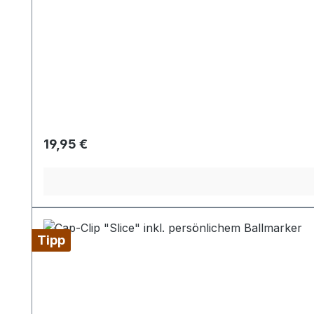
Regulärer Preis:
19,95 €
Tipp