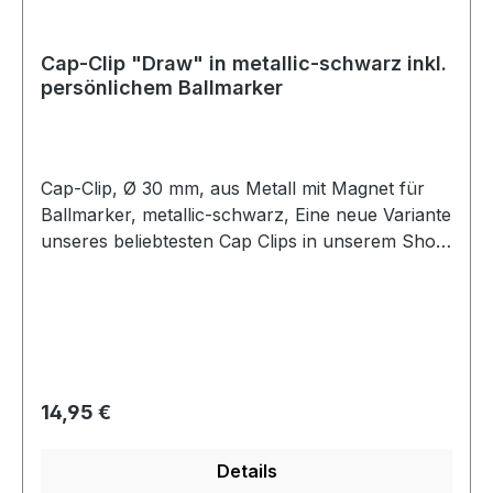
Cap-Clip "Draw" in metallic-schwarz inkl.
persönlichem Ballmarker
Cap-Clip, Ø 30 mm, aus Metall mit Magnet für
Ballmarker, metallic-schwarz, Eine neue Variante
unseres beliebtesten Cap Clips in unserem Shop.
Lässt sich ganz einfach auch an Gürteln und
Schuhen befestigen. Das elegante mattschwarze
Design ist ein echter Hingucker. Selbst ohne
Ballmarker macht der Cap Clip Draw einen
schönen und stilvollen Eindruck und zusammen
mit dem personalisierten Ballmarker setzen Sie
Regulärer Preis:
14,95 €
stets ein persönliches Zeichen auf dem Golfplatz.
Neben dem mitgelieferten Ballmarker mit Ihrem
Details
Wunschnamen bzw. den Initialen (bestehend aus