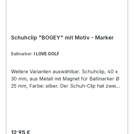
Schuhclip "BOGEY" mit Motiv - Marker
Ballmarker:
I LOVE GOLF
Weitere Varianten auswählbar. Schuhclip, 40 x
30 mm, aus Metall mit Magnet für Ballmarker Ø
25 mm, Farbe: silber. Der Schuh-Clip hat zwei
seitliche Ösen und wird so am Schnürsenkel
befestigt. Um den Marker geht ein
durchgehender Rand, so dass man ihn nicht so
leicht verlieren kann. 1 Ballmarker mit einem
Motiv Ihrer Wahl! Unter der Kategorie
Ballmarker finden Sie noch viele weitere Motive.
Regulärer Preis:
12,95 €