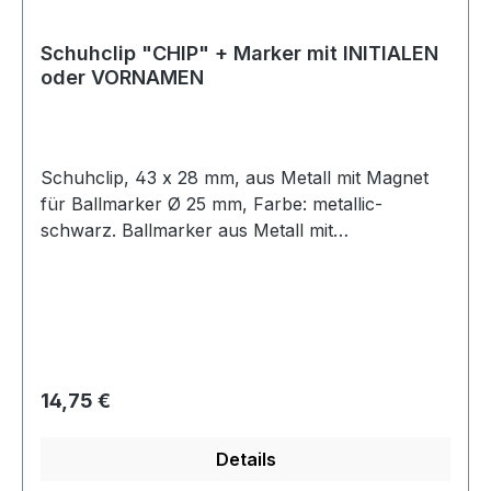
Schuhclip "CHIP" + Marker mit INITIALEN
oder VORNAMEN
Schuhclip, 43 x 28 mm, aus Metall mit Magnet
für Ballmarker Ø 25 mm, Farbe: metallic-
schwarz. Ballmarker aus Metall mit
Kunststoffbeschichtung mit Initialen oder Namen
lt. Liste. Weitere Namen auf Anfrage! Initialen
bestehen aus 2 Buchstaben! Der Schuh-Clip hat
zwei seitliche Ösen und wird so am
Schnürsenkel befestigt. So kann man ihn nicht
mehr verlieren. Lieferung ohne Schuhe!
Regulärer Preis:
14,75 €
Details