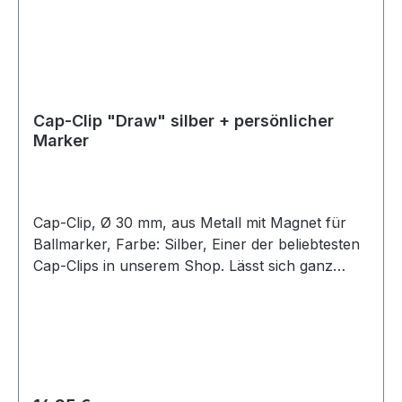
Cap-Clip "Draw" silber + persönlicher
Marker
Cap-Clip, Ø 30 mm, aus Metall mit Magnet für
Ballmarker, Farbe: Silber, Einer der beliebtesten
Cap-Clips in unserem Shop. Lässt sich ganz
einfach auch an Gürteln und Schuhen
befestigen. Das elegante silberfarbene Design ist
ein echter Hingucker. Selbst ohne Ballmarker
macht der Cap Clip Draw einen schönen und
stilvollen Eindruck und zusammen mit dem
personalisierten Ballmarker setzen Sie stets ein