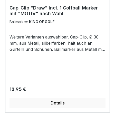
Cap-Clip "Draw" incl. 1 Golfball Marker
mit "MOTIV" nach Wahl
Ballmarker:
KING OF GOLF
Weitere Varianten auswählbar. Cap-Clip, Ø 30
mm, aus Metall, silberfarben, hält auch an
Gürteln und Schuhen. Ballmarker aus Metall mit
Kunststoffbeschichtung mit einem Motiv Ihrer
Wahl! Ihr Wunschmarker ist nicht dabei?
Unter der Kategorie "Ballmarker" finden Sie
weitere pfliffige Ideen.
Regulärer Preis:
12,95 €
Details