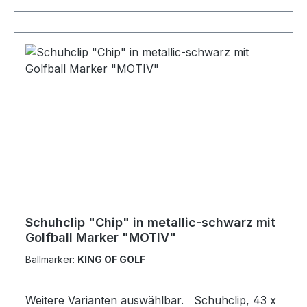
2 Buchstaben) können Sie dem Clip auch jeden
anderen Marker anstecken. So können Sie stets
mit dem Marker spielen, nach dem Ihnen gerade
ist. Ballmarker aus Metall mit
Kunststoffbeschichtung, bedruckt mit Initialen,
bestehend aus 2 Buchstaben oder Namen lt.
Liste. Alle sofort lieferbaren Vornamen
entnehmen Sie bitte unseren Namenslisten.
Sollte Ihr Wunschname ausnahmsweise nicht
dabei sein, kontaktieren Sie einfach unseren
Kundenservice. Viele weitere Namen können wir
auf Anfrage liefern. Lieferung ohne Cap!
Schuhclip "Chip" in metallic-schwarz mit
Golfball Marker "MOTIV"
Ballmarker:
KING OF GOLF
Weitere Varianten auswählbar. Schuhclip, 43 x