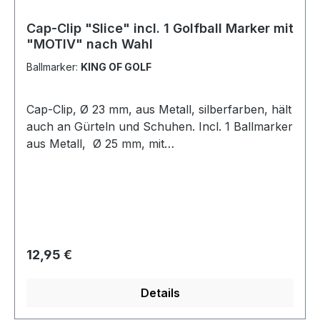
Cap-Clip "Slice" incl. 1 Golfball Marker mit
"MOTIV" nach Wahl
Ballmarker:
KING OF GOLF
Cap-Clip, Ø 23 mm, aus Metall, silberfarben, hält
auch an Gürteln und Schuhen. Incl. 1 Ballmarker
aus Metall, Ø 25 mm, mit
Kunststoffbeschichtung mit einem Motiv Ihrer
Wahl! Lieferung ohne Cap! Ihr
Wunschmarker ist nicht dabei? Unter der
Kategorie "Ballmarker" finden Sie weitere
pfliffige Ideen.
Regulärer Preis:
12,95 €
Details