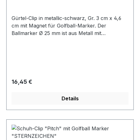
Gürtel-Clip in metallic-schwarz, Gr. 3 cm x 4,6
cm mit Magnet für Golfball-Marker. Der
Ballmarker Ø 25 mm ist aus Metall mit
Kunststoffbeschichtung mit Initialen (bestehend
aus 2 Buchstaben) oder Namen lt. Liste. Weitere
Namen auf Anfrage! Befestigen Sie den Clip
einfach an Ihrem Gürtel - so haben Sie Ihren
Ballmarker stets griffbereit! Machen Sie Ihren
Golffreunden ein persönliches Geschenk - oder
Regulärer Preis:
16,45 €
sich selbst!
Details