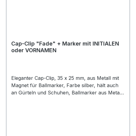
Cap-Clip "Fade" + Marker mit INITIALEN
oder VORNAMEN
Eleganter Cap-Clip, 35 x 25 mm, aus Metall mit
Magnet für Ballmarker, Farbe silber, hält auch
an Gürteln und Schuhen, Ballmarker aus Metall
mit Kunststoffbeschichtung mit Namen lt. Liste
oder Initialen, bestehend aus zwei Buchstaben.
Weitere Namen auf Anfrage! Lieferung ohne
Cap!