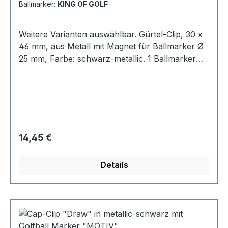
Ballmarker:
KING OF GOLF
Weitere Varianten auswählbar. Gürtel-Clip, 30 x
46 mm, aus Metall mit Magnet für Ballmarker Ø
25 mm, Farbe: schwarz-metallic. 1 Ballmarker
mit einem Motiv Ihrer Wahl! Der Clip wird einfach
am Gürtel befestigt - schon hat man den
Ballmarker immer griffbereit! Unter der
Kategorie Ballmarker finden Sie noch viele
weitere Motive.
Regulärer Preis:
14,45 €
Details