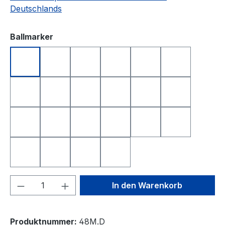
Deutschlands
auswählen
Ballmarker
DEUTSCHLAND
FRANKREICH
FREISTAAT BAYERN
GOLFBALL
GOLFBALL SMILE
GOLFBALL S
HAPPY BIRTHDAY 1
HAPPY BIRTHDAY 2
I LOVE GOLF
ITALIEN
KING OF GOLF
LONGEST D
NEAREST TO THE PIN
NIEDERLANDE
QUEEN OF GOLF
SCHWEIZ
SMILE
SMILE TOP
SPANIEN
TOTENKOPF
YIN UND YANG
ÖSTERREICH
Produkt Anzahl: Gib den gewünschten We
In den Warenkorb
Produktnummer:
48M.D