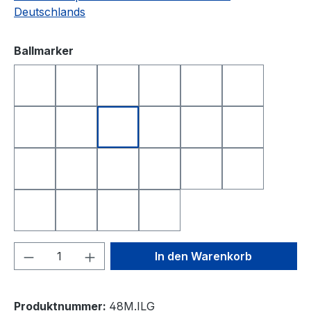
Deutschlands
auswählen
Ballmarker
DEUTSCHLAND
FRANKREICH
FREISTAAT BAYERN
GOLFBALL
GOLFBALL SMILE
GOLFBALL S
HAPPY BIRTHDAY 1
HAPPY BIRTHDAY 2
I LOVE GOLF
ITALIEN
KING OF GOLF
LONGEST D
NEAREST TO THE PIN
NIEDERLANDE
QUEEN OF GOLF
SCHWEIZ
SMILE
SMILE TOP
SPANIEN
TOTENKOPF
YIN UND YANG
ÖSTERREICH
Produkt Anzahl: Gib den gewünschten We
In den Warenkorb
Produktnummer:
48M.ILG