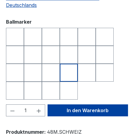
Deutschlands
auswählen
Ballmarker
DEUTSCHLAND
FRANKREICH
FREISTAAT BAYERN
GOLFBALL
GOLFBALL SMILE
GOLFBALL S
HAPPY BIRTHDAY 1
HAPPY BIRTHDAY 2
I LOVE GOLF
ITALIEN
KING OF GOLF
LONGEST D
NEAREST TO THE PIN
NIEDERLANDE
QUEEN OF GOLF
SCHWEIZ
SMILE
SMILE TOP
SPANIEN
TOTENKOPF
YIN UND YANG
ÖSTERREICH
Produkt Anzahl: Gib den gewünschten We
In den Warenkorb
Produktnummer:
48M.SCHWEIZ