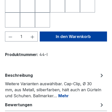
NEAREST TO THE PIN
NIEDERLANDE
QUEEN OF GOLF
SCHWEIZ
SMILE
SMILE TOP
SPANIEN
TOTENKOPF
YIN UND YANG
Produkt Anzahl: Gib den gewünschten We
In den Warenkorb
Produktnummer:
44-I
Beschreibung
Weitere Varianten auswählbar. Cap-Clip, Ø 30
mm, aus Metall, silberfarben, hält auch an Gürteln
und Schuhen. Ballmarker…
Mehr
Bewertungen