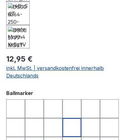
12,95 €
inkl. MwSt. | versandkostenfrei innerhalb
Deutschlands
auswählen
Ballmarker
DEUTSCHLAND
FRANKREICH
FREISTAAT BAYERN
GOLFBALL
GOLFBALL SMILE
GOLFBALL S
HAPPY BIRTHDAY 1
HAPPY BIRTHDAY 2
I LOVE GOLF
ITALIEN
KING OF GOLF
LONGEST D