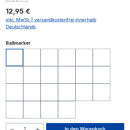
12,95 €
inkl. MwSt. | versandkostenfrei innerhalb
Deutschlands
auswählen
Ballmarker
DEUTSCHLAND
FRANKREICH
FREISTAAT BAYERN
GOLFBALL
GOLFBALL SMILE
GOLFBALL S
HAPPY BIRTHDAY 1
HAPPY BIRTHDAY 2
I LOVE GOLF
ITALIEN
KING OF GOLF
LONGEST D
NEAREST TO THE PIN
NIEDERLANDE
QUEEN OF GOLF
SCHWEIZ
SMILE
SMILE TOP
SPANIEN
TOTENKOPF
YIN UND YANG
ÖSTERREICH
Produkt Anzahl: Gib den gewünschten We
In den Warenkorb