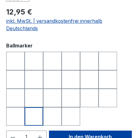
12,95 €
inkl. MwSt. | versandkostenfrei innerhalb
Deutschlands
auswählen
Ballmarker
DEUTSCHLAND
FRANKREICH
FREISTAAT BAYERN
GOLFBALL
GOLFBALL SMILE
GOLFBALL S
HAPPY BIRTHDAY 1
HAPPY BIRTHDAY 2
I LOVE GOLF
ITALIEN
KING OF GOLF
LONGEST D
NEAREST TO THE PIN
NIEDERLANDE
QUEEN OF GOLF
SCHWEIZ
SMILE
SMILE TOP
SPANIEN
TOTENKOPF
YIN UND YANG
ÖSTERREICH
Produkt Anzahl: Gib den gewünschten We
In den Warenkorb