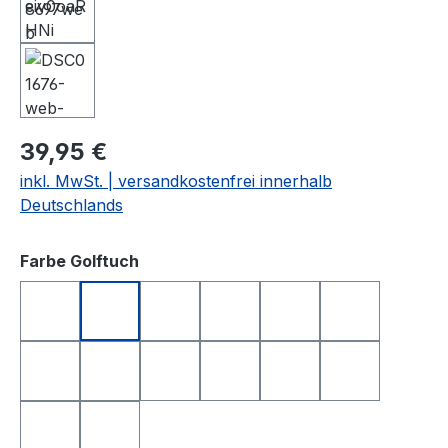
39,95 €
inkl. MwSt. | versandkostenfrei innerhalb
Deutschlands
auswählen
Farbe Golftuch
anthrazit
apfelgrün
dunkelblau
dunkelgrün
dunkelrot
gelb
hellgrau
orange
rosa
rot
royalblau
schwarz
türkis
weiß