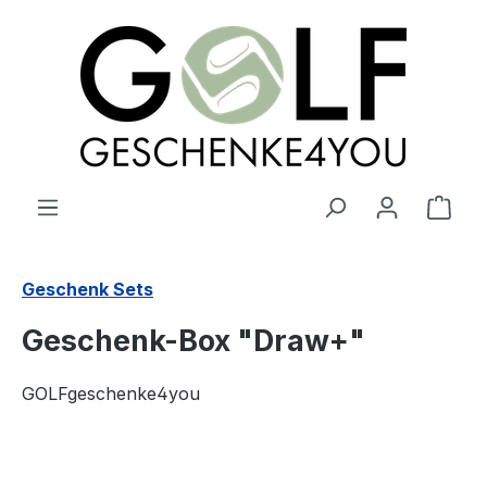
alt springen
Ware
Geschenk Sets
Geschenk-Box "Draw+"
GOLFgeschenke4you
Bildergalerie überspringen