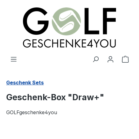
alt springen
Ware
Geschenk Sets
Geschenk-Box "Draw+"
GOLFgeschenke4you
Bildergalerie überspringen