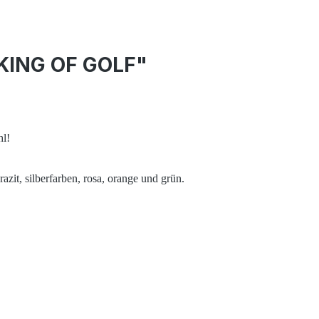
 KING OF GOLF"
hl!
azit, silberfarben, rosa, orange und grün.