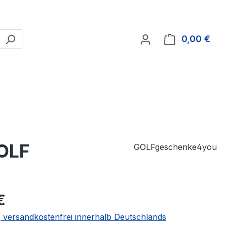
0,00 €
Ware
GOLF
GOLFgeschenke4you
€
 | versandkostenfrei innerhalb Deutschlands