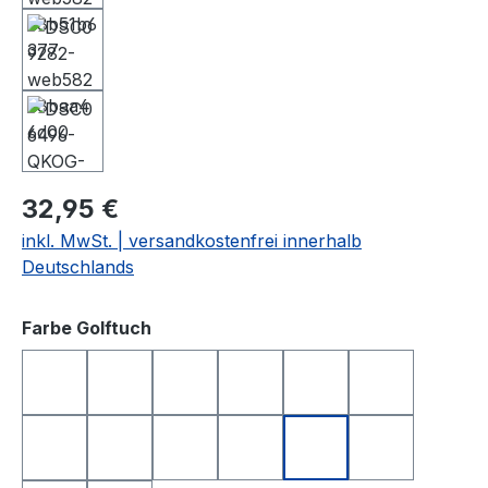
32,95 €
inkl. MwSt. | versandkostenfrei innerhalb
Deutschlands
auswählen
Farbe Golftuch
anthrazit
apfelgrün
dunkelblau
dunkelgrün
dunkelrot
gelb
hellgrau
orange
rosa
rot
royalblau
schwarz