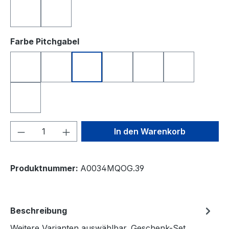
türkis
weiß
auswählen
Farbe Pitchgabel
anthrazit
blau
grün
orange
rosa
schwarz
silberfarben
Produkt Anzahl: Gib den gewünschten We
In den Warenkorb
Produktnummer:
A0034MQOG.39
Beschreibung
Weitere Varianten auswählbar. Geschenk-Set,