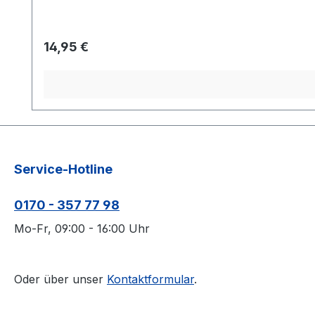
Regulärer Preis:
14,95 €
Service-Hotline
0170 - 357 77 98
Mo-Fr, 09:00 - 16:00 Uhr
Oder über unser
Kontaktformular
.