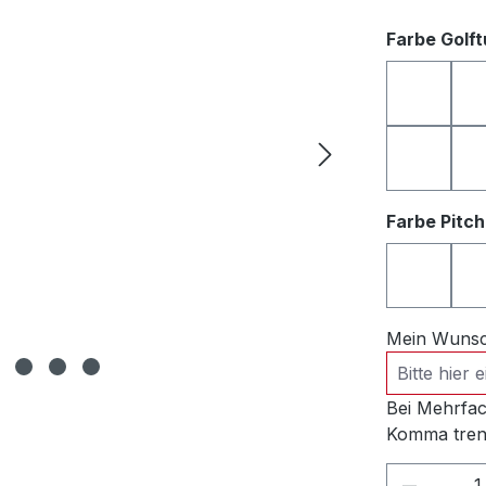
Farbe Golf
anthrazi
rosa
Farbe Pitc
anthrazi
Mein Wunsch
Bei Mehrfac
Komma tren
Produkt