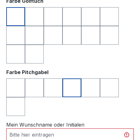
auswählen
Farbe Golftuch
anthrazit
apfelgrün
dunkelblau
dunkelgrün
dunkelrot
gelb
hellgrau
orange
rosa
rot
royalblau
schwarz
türkis
weiß
auswählen
Farbe Pitchgabel
anthrazit
blau
grün
orange
rosa
schwarz
silberfarben
Mein Wunschname oder Initialen