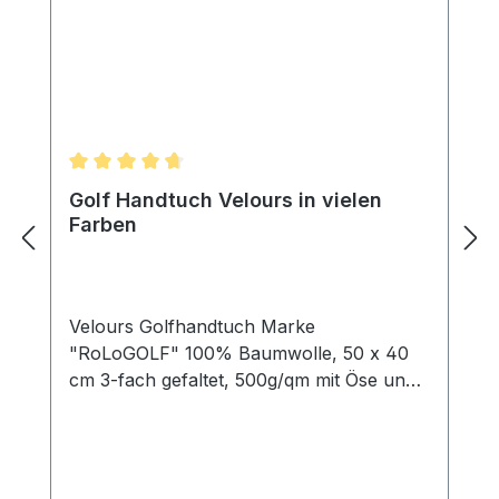
Durchschnittliche Bewertung von 4.75 von 5 Ster
Golf Handtuch Velours in vielen
Farben
Velours Golfhandtuch Marke
"RoLoGOLF" 100% Baumwolle, 50 x 40
cm 3-fach gefaltet, 500g/qm mit Öse und
Karabinerhaken Mit einem Golf Handtuch
säubert der Spieler in erster Linie seine
Schläger, beispielsweise nach einem
Schlag aus dem Bunker. Bunker sind mit