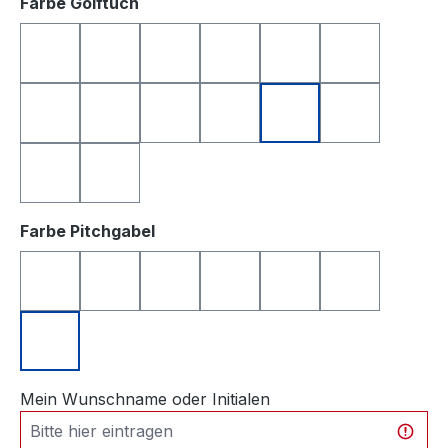
auswählen
Farbe Golftuch
anthrazit
apfelgrün
dunkelblau
dunkelgrün
dunkelrot
gelb
hellgrau
orange
rosa
rot
royalblau
schwarz
türkis
weiß
auswählen
Farbe Pitchgabel
anthrazit
blau
grün
orange
rosa
schwarz
silberfarben
Mein Wunschname oder Initialen