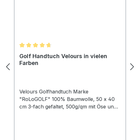
Durchschnittliche Bewertung von 4.75 von 5 Ster
Golf Handtuch Velours in vielen
Farben
Velours Golfhandtuch Marke
"RoLoGOLF" 100% Baumwolle, 50 x 40
cm 3-fach gefaltet, 500g/qm mit Öse und
Karabinerhaken Mit einem Golf Handtuch
säubert der Spieler in erster Linie seine
Schläger, beispielsweise nach einem
Schlag aus dem Bunker. Bunker sind mit