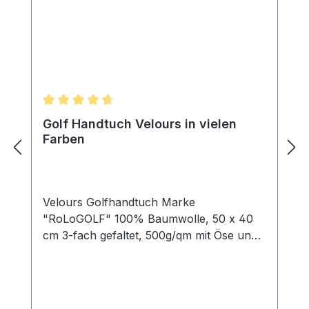
Durchschnittliche Bewertung von 4.75 von 5 Ster
Golf Handtuch Velours in vielen
Farben
Velours Golfhandtuch Marke
"RoLoGOLF" 100% Baumwolle, 50 x 40
cm 3-fach gefaltet, 500g/qm mit Öse und
Karabinerhaken Mit einem Golf Handtuch
säubert der Spieler in erster Linie seine
Schläger, beispielsweise nach einem
Schlag aus dem Bunker. Bunker sind mit