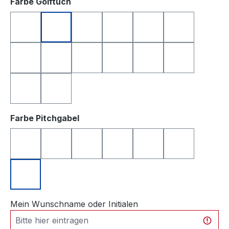
auswählen
Farbe Golftuch
anthrazit
apfelgrün
dunkelblau
dunkelgrün
dunkelrot
gelb
hellgrau
orange
rosa
rot
royalblau
schwarz
türkis
weiß
auswählen
Farbe Pitchgabel
anthrazit
blau
grün
orange
rosa
schwarz
silberfarben
Mein Wunschname oder Initialen