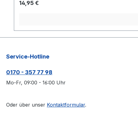
Regulärer Preis:
14,95 €
Service-Hotline
0170 - 357 77 98
Mo-Fr, 09:00 - 16:00 Uhr
Oder über unser
Kontaktformular
.