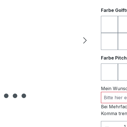
Farbe Golf
anthrazi
rosa
Farbe Pitc
anthrazi
Mein Wunsch
Bei Mehrfac
Komma tren
Produkt