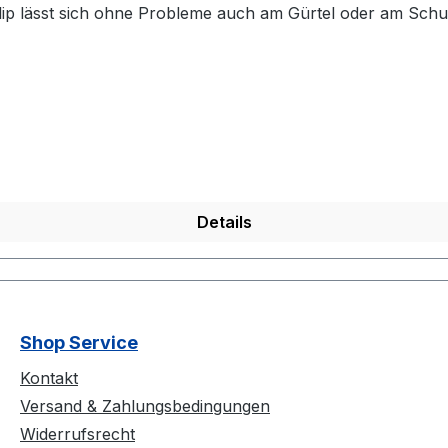
Clip lässt sich ohne Probleme auch am Gürtel oder am Schu
 aus unseren o.a. Listen oder mit Initialen, bestehend a
enster! Lieferung ohne Cap!
Details
Shop Service
Kontakt
Versand & Zahlungsbedingungen
Widerrufsrecht