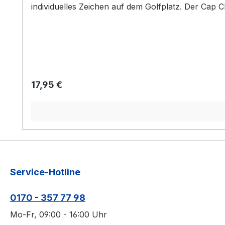
individuelles Zeichen auf dem Golfplatz. Der Cap 
Kunststoffbeschichtung. Bedruckt mit einem Namen
Verpackt in einer formschönen Dose mit Sichtf
Regulärer Preis:
17,95 €
Service-Hotline
0170 - 357 77 98
Mo-Fr, 09:00 - 16:00 Uhr