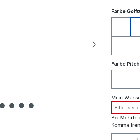
Farbe Golf
anthrazi
rosa
Farbe Pitc
anthrazi
Mein Wunsch
Bei Mehrfac
Komma tren
Produkt