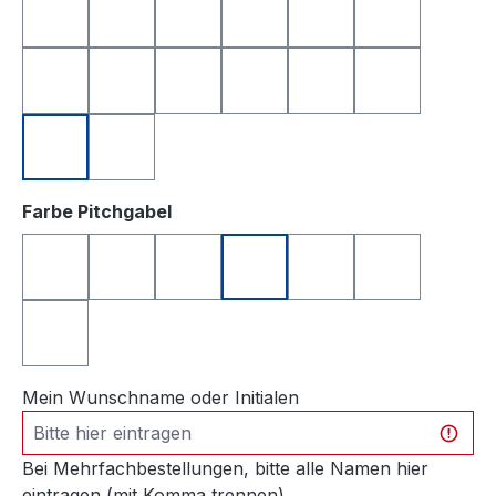
anthrazit
apfelgrün
dunkelblau
dunkelgrün
dunkelrot
gelb
hellgrau
orange
rosa
rot
royalblau
schwarz
türkis
weiß
auswählen
Farbe Pitchgabel
anthrazit
blau
grün
orange
rosa
schwarz
silberfarben
Mein Wunschname oder Initialen
Bei Mehrfachbestellungen, bitte alle Namen hier
eintragen (mit Komma trennen)