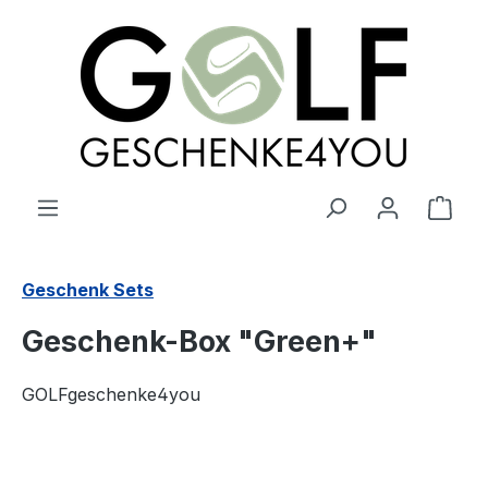
alt springen
Ware
Geschenk Sets
Geschenk-Box "Green+"
GOLFgeschenke4you
Bildergalerie überspringen