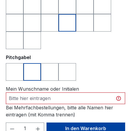
anthrazit
apfelgrün
dunkelblau
dunkelgrün
dunkelrot
gelb
hellgrau
orange
rosa
rot
royalblau
schwarz
türkis
weiß
auswählen
Pitchgabel
Pitchgabel Divot silberfarben
Pitchgabel Drive silberfarben
Pitchgabel Fairway silberfarben
Pitchgabel Halfway silberfa
Mein Wunschname oder Initialen
Bei Mehrfachbestellungen, bitte alle Namen hier
eintragen (mit Komma trennen)
Produkt Anzahl: Gib den gewünschten We
In den Warenkorb