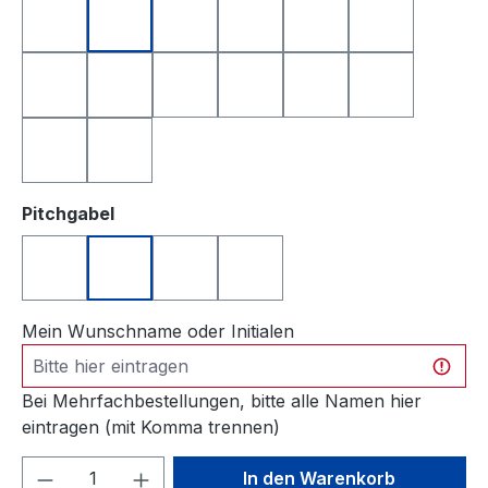
anthrazit
apfelgrün
dunkelblau
dunkelgrün
dunkelrot
gelb
hellgrau
orange
rosa
rot
royalblau
schwarz
türkis
weiß
auswählen
Pitchgabel
Pitchgabel Divot silberfarben
Pitchgabel Drive silberfarben
Pitchgabel Fairway silberfarben
Pitchgabel Halfway silberfa
Mein Wunschname oder Initialen
Bei Mehrfachbestellungen, bitte alle Namen hier
eintragen (mit Komma trennen)
Produkt Anzahl: Gib den gewünschten We
In den Warenkorb