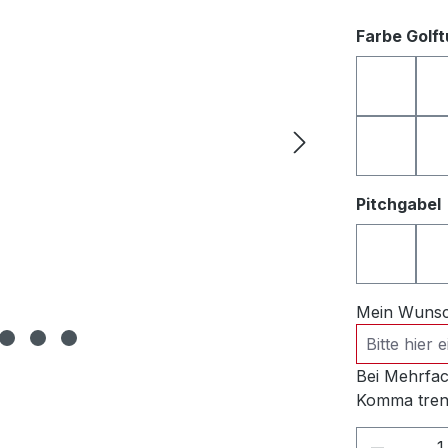
Farbe Golf
anthrazi
rosa
Pitchgabel
Pitchgab
Mein Wunsch
Bei Mehrfac
Komma tren
Produkt