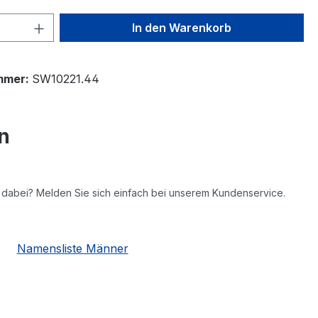
 Anzahl: Gib den gewünschten Wert ein 
In den Warenkorb
mmer:
SW10221.44
n
ht dabei? Melden Sie sich einfach bei unserem Kundenservice.
Namensliste Männer