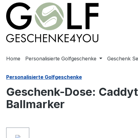
springen
Zur Hauptnavigation springen
Home
Personalisierte Golfgeschenke
Geschenk Se
Personalisierte Golfgeschenke
Geschenk-Dose: Caddytu
Ballmarker
Bildergalerie überspringen