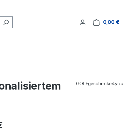
0,00 €
Ware
onalisiertem
GOLFgeschenke4you
€