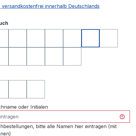
 | versandkostenfrei innerhalb Deutschlands
auswählen
tuch
t
apfelgrün
dunkelblau
dunkelgrün
dunkelrot
gelb
hellgrau
orange
rot
royalblau
schwarz
türkis
weiß
auswählen
el Divot silberfarben
Pitchgabel Drive silberfarben
Pitchgabel Fairway silberfarben
Pitchgabel Halfway silberfarben
name oder Initialen
hbestellungen, bitte alle Namen hier eintragen (mit
nen)