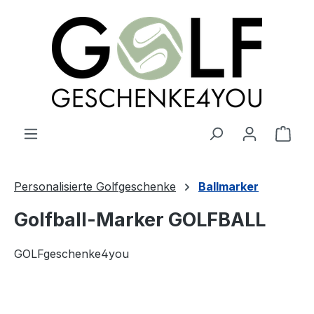
alt springen
Ware
Personalisierte Golfgeschenke
Ballmarker
Golfball-Marker GOLFBALL
GOLFgeschenke4you
Bildergalerie überspringen