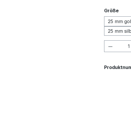
ausw
Größe
25 mm gol
25 mm sil
Produkt
Produktnu