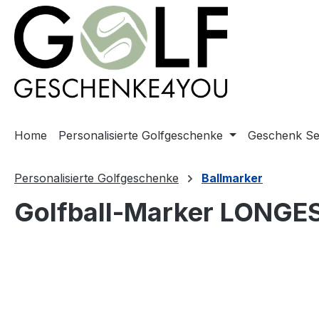
springen
Zur Hauptnavigation springen
Home
Personalisierte Golfgeschenke
Geschenk Se
Personalisierte Golfgeschenke
Ballmarker
Golfball-Marker LONGE
Bildergalerie überspringen