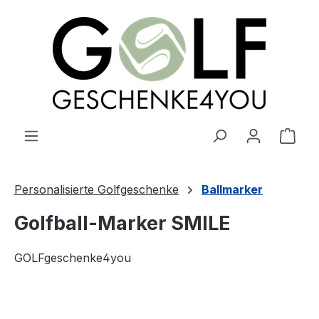
alt springen
Ware
Personalisierte Golfgeschenke
Ballmarker
Golfball-Marker SMILE
GOLFgeschenke4you
Bildergalerie überspringen