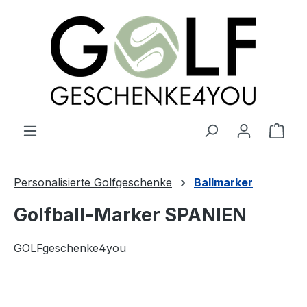
alt springen
Ware
Personalisierte Golfgeschenke
Ballmarker
Golfball-Marker SPANIEN
GOLFgeschenke4you
Bildergalerie überspringen