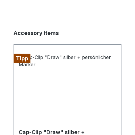
Produktgalerie überspringen
Accessory Items
Tipp
Cap-Clip "Draw" silber +