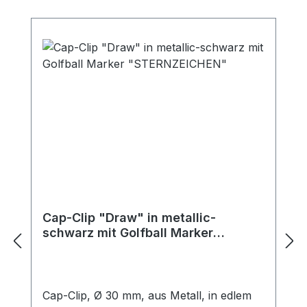
jeden anderen Marker anstecken. So
können Sie stets mit dem Marker spielen,
nach dem Ihnen gerade ist. Ballmarker
aus Metall mit Kunststoffbeschichtung,
bedruckt mit Initialen bestehend aus 2
Buchstaben oder Namen lt. Liste. Alle
sofort lieferbaren Vornamen entnehmen
SIe bitte unseren Namenslisten. Sollte Ihr
Wunschname ausnahmsweise nicht dabei
sein, kontaktieren Sie einfach unseren
Kundenservice. Viele weitere Namen
können wir auf Anfrage liefern. Lieferung
ohne Cap!
Cap-Clip "Draw" in metallic-
schwarz mit Golfball Marker
"STERNZEICHEN"
Cap-Clip, Ø 30 mm, aus Metall, in edlem