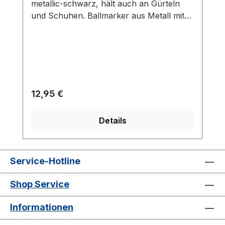
metallic-schwarz, hält auch an Gürteln
und Schuhen. Ballmarker aus Metall mit
Kunststoffbeschichtung mit einem
STERNZEICHEN Ihrer Wahl!
Regulärer Preis:
12,95 €
Details
Service-Hotline
Shop Service
Informationen