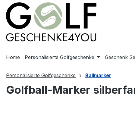
springen
Zur Hauptnavigation springen
Home
Personalisierte Golfgeschenke
Geschenk Se
Personalisierte Golfgeschenke
Ballmarker
Golfball-Marker silberf
Bildergalerie überspringen