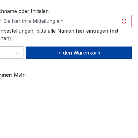
name oder Initialen
hbestellungen, bitte alle Namen hier eintragen (mit
nen)
 Anzahl: Gib den gewünschten Wert ein 
In den Warenkorb
mmer:
MsIni