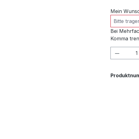
Mein Wunsch
Bei Mehrfac
Komma tren
Produkt
Produktnu