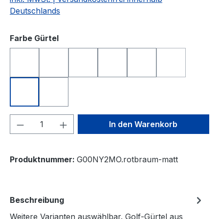
Deutschlands
auswählen
Farbe Gürtel
weiß glänzend
schwarz matt
schwarz glänzend
gelb glänzend
grau glänzend
grau matt
(Diese Option ist zurzeit nicht verfügbar.)
(Diese Option i
rotbraun matt
dunkel-türkis
Produkt Anzahl: Gib den gewünschten We
In den Warenkorb
Produktnummer:
G00NY2MO.rotbraum-matt
Beschreibung
Weitere Varianten auswählbar. Golf-Gürtel aus