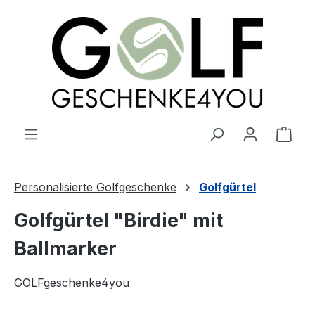
alt springen
Ware
Personalisierte Golfgeschenke
Golfgürtel
Golfgürtel "Birdie" mit
Ballmarker
GOLFgeschenke4you