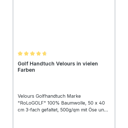
Durchschnittliche Bewertung von 4.75 von 5 Ster
Golf Handtuch Velours in vielen
Farben
Velours Golfhandtuch Marke
"RoLoGOLF" 100% Baumwolle, 50 x 40
cm 3-fach gefaltet, 500g/qm mit Öse und
Karabinerhaken Mit einem Golf Handtuch
säubert der Spieler in erster Linie seine