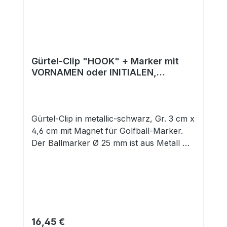
Gürtel-Clip "HOOK" + Marker mit
VORNAMEN oder INITIALEN,
metallic-schwarz
Gürtel-Clip in metallic-schwarz, Gr. 3 cm x
4,6 cm mit Magnet für Golfball-Marker.
Der Ballmarker Ø 25 mm ist aus Metall mit
Kunststoffbeschichtung mit Initialen
(bestehend aus 2 Buchstaben) oder
Namen lt. Liste. Weitere Namen auf
Anfrage! Befestigen Sie den Clip einfach
an Ihrem Gürtel - so haben Sie Ihren
Ballmarker stets griffbereit! Machen Sie
Regulärer Preis:
16,45 €